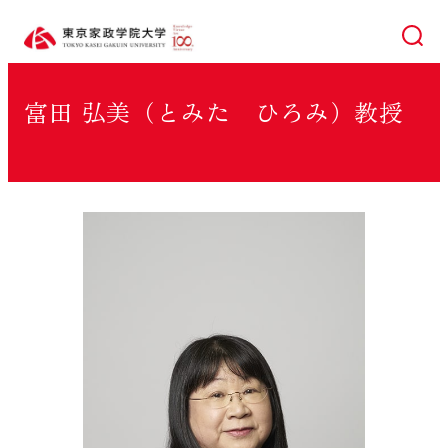
検索
富田 弘美（とみた ひろみ）教授