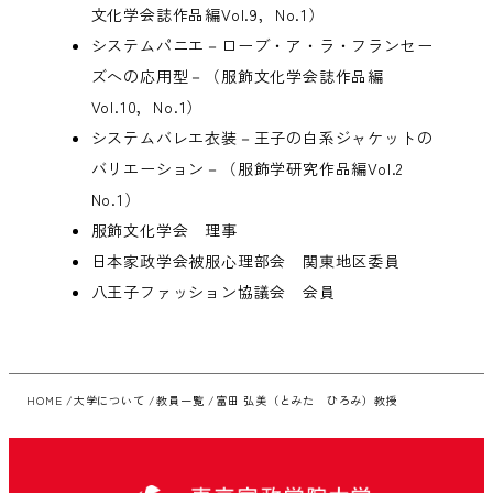
文化学会誌作品編Vol.9，No.1）
システムパニエ－ローブ・ア・ラ・フランセー
ズへの応用型－（服飾文化学会誌作品編
Vol.10，No.1）
システムバレエ衣装－王子の白系ジャケットの
バリエーション－（服飾学研究作品編Vol.2
No.1）
服飾文化学会 理事
日本家政学会被服心理部会 関東地区委員
八王子ファッション協議会 会員
HOME
大学について
教員一覧
富田 弘美（とみた ひろみ）教授