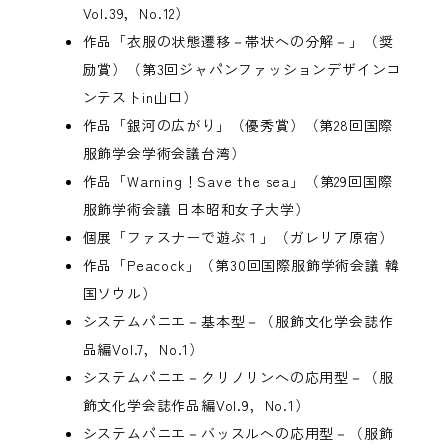
Vol.39，No.12）
作品「衣服の状態遷移－帯状への分解－」（奨
励賞）（第3回ジャパンファッションデザインコ
ンテストin山口）
作品「銀河の広がり」（優秀賞）（第28回国際
服飾学会学術会議台湾）
作品「Warning！Save the sea」（第29回国際
服飾学術会議 日本昭和女子大学）
個展「ファスナーで遊ぶ１」（ガレリア原宿）
作品「Peacock」（第30回国際服飾学術会議 韓
国ソウル）
システムパニエ－基本型－（服飾文化学会誌作
品編Vol.7，No.1）
システムパニエ－クリノリンへの応用型－（服
飾文化学会誌作品編Vol.9，No.1）
システムパニエ－バッスルへの応用型－（服飾