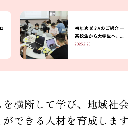
ロ
初年次ゼミAのご紹介 ―
高校生から大学生へ、学
びの第一歩を支えるゼミ
2025.7.25
ナール科目 ―
スを横断して学び、地域社
とができる人材を育成しま