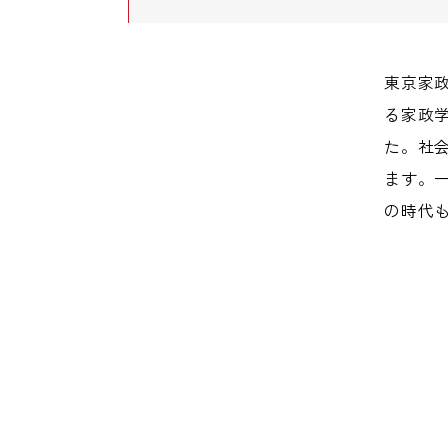
東京家
る家政
た。社
ます。
の時代