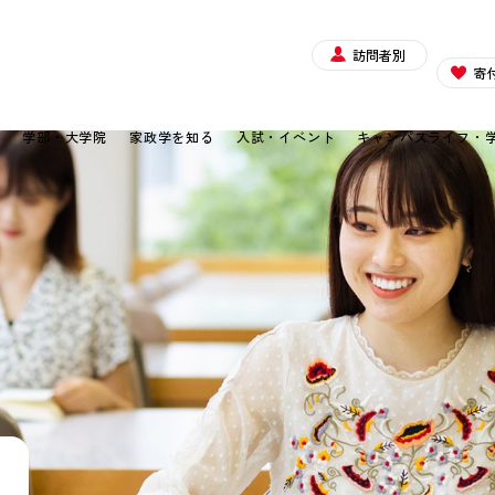
訪問者別
寄
て
学部・大学院
家政学を知る
入試・イベント
キャンパスライフ・