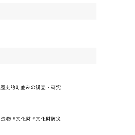
・歴史的町並みの調査・研究
究
建造物 #文化財 #文化財防災