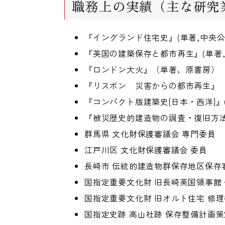
職務上の実績（主な研究
『イングランド住宅史』(単著,中央公
『英国の建築保存と都市再生』(単著,
『ロンドン大火』（単著，原書房）
『リスボン 災害からの都市再生』
『コンパクト版建築史[日本・西洋]』(
『被災歴史的建造物の調査・復旧方法
群馬県 文化財保護審議会 専門委員
江戸川区 文化財保護審議会 委員
長崎市 伝統的建造物群保存地区保存
国指定重要文化財 旧長崎英国領事館 
国指定重要文化財 旧オルト住宅 修理
国指定史跡 高山社跡 保存整備計画策