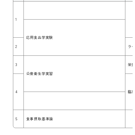
1
応用食品学実験
2
ラ
3
栄
公衆衛生学実習
4
臨
5
食事摂取基準論