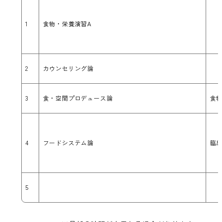
1
食物・栄養演習A
2
カウンセリング論
3
食・空間プロデュース論
食
4
フードシステム論
臨
5