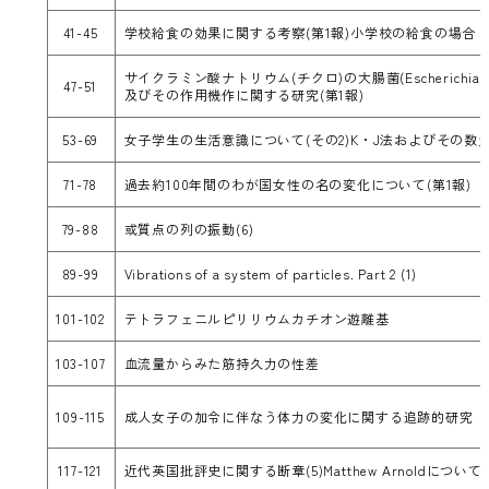
41-45
学校給食の効果に関する考察(第1報)小学校の給食の場合
サイクラミン酸ナトリウム(チクロ)の大腸菌(Escherichia Co
47-51
及びその作用機作に関する研究(第1報)
53-69
女子学生の生活意識について(その2)K・J法およびその数
71-78
過去約100年間のわが国女性の名の変化について(第1報)
79-88
或質点の列の振動(6)
89-99
Vibrations of a system of particles. Part 2 (1)
101-102
テトラフェニルピリリウムカチオン遊離基
103-107
血流量からみた筋持久力の性差
109-115
成人女子の加令に伴なう体力の変化に関する追跡的研究
117-121
近代英国批評史に関する断章(5)Matthew Arnoldについて