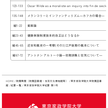
123-133
Oscar Wilde as a moraliste-an inquiry into fin de siecle 
135-148
メランコリーとインファンティリズム―カフカの場合―
縦1-22
貧困論
縦23-43
健康保険制度抜本的改正はどうなるか
縦45-65
近世和裁史の一考察(その3)江戸後期の裁本について
縦67-72
アントナン アルトー小論―初期詩集と狂気について―
HOME
附属機関（附属図書館・生活文化博物館等）
東京家政学院大学附属図書
館
紀要一覧
東京家政学院大学紀要 第11号