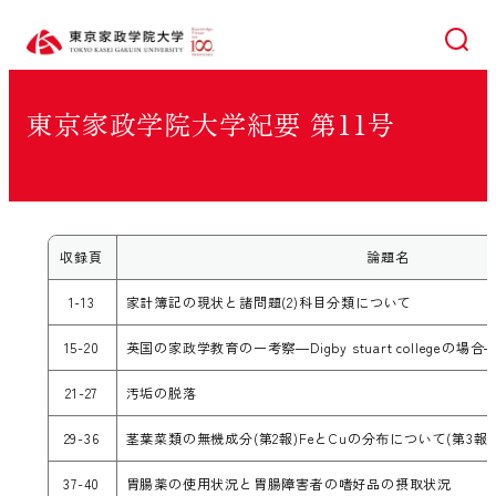
検索
東京家政学院大学紀要 第11号
収録頁
論題名
1-13
家計簿記の現状と諸問題(2)科目分類について
15-20
英国の家政学教育の一考察―Digby stuart collegeの場合
21-27
汚垢の脱落
29-36
茎葉菜類の無機成分(第2報)FeとCuの分布について(第3報
37-40
胃腸薬の使用状況と胃腸障害者の嗜好品の摂取状況