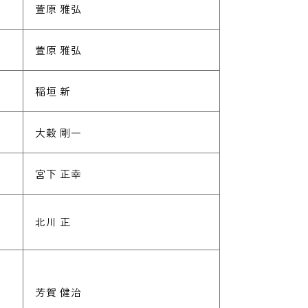
萱原 雅弘
萱原 雅弘
稲垣 新
大穀 剛一
宮下 正幸
北川 正
芳賀 健治