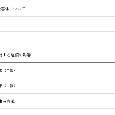
受容体について
対する塩類の影響
果（T報）
果（U報）
生活意識