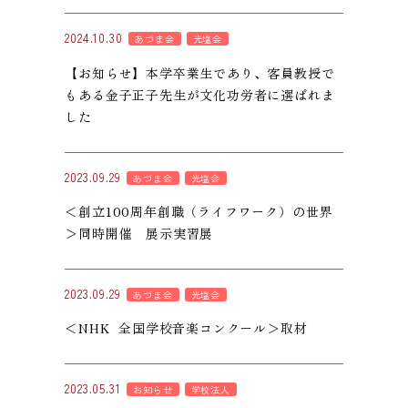
2024.10.30
あづま会
光塩会
【お知らせ】本学卒業生であり、客員教授で
もある金子正子先生が文化功労者に選ばれま
した
2023.09.29
あづま会
光塩会
＜創立100周年創職（ライフワーク）の世界
＞同時開催 展示実習展
2023.09.29
あづま会
光塩会
＜NHK 全国学校音楽コンクール＞取材
2023.05.31
お知らせ
学校法人