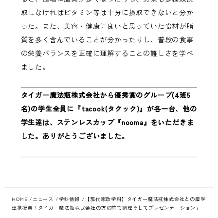
取しなければビタミン等は十分に摂取できないと分か
った。また、美容・健康に良いと思っていた食材が脂
質を多く含んでいることが分かったりし、普段の食事
の栄養バランスを正確に理解することの難しさを学べ
ました。
タイガー魔法瓶株式会社から優秀賞のグループ(4班5
名)の学生全員に『tacook(タクック)』が各一台、他の
学生達は、ステンレスカップ『nooma
』をいただきま
した。ありがとうございました。
HOME
ニュース
学科情報
【現代家政学科】タイガー魔法瓶株式会社との産学
連携授業「タイガー魔法瓶株式会社の方の前で調理そしてプレゼンテーション」