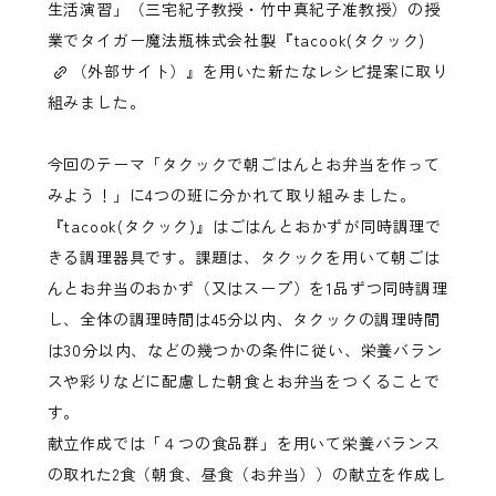
生活演習」（三宅紀子教授・竹中真紀子准教授）の授
業でタイガー魔法瓶株式会社製『
tacook(タクック)
（外部サイト）』を用いた新たなレシピ提案に取り
組みました。
今回のテーマ「タクックで朝ごはんとお弁当を作って
みよう！」に4つの班に分かれて取り組みました。
『tacook(タクック)』はごはんとおかずが同時調理で
きる調理器具です。課題は、タクックを用いて朝ごは
んとお弁当のおかず（又はスープ）を1品ずつ同時調理
し、全体の調理時間は45分以内、タクックの調理時間
は30分以内、などの幾つかの条件に従い、栄養バラン
スや彩りなどに配慮した朝食とお弁当をつくることで
す。
献立作成では「４つの食品群」を用いて栄養バランス
の取れた2食（朝食、昼食（お弁当））の献立を作成し