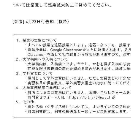
ついては留意して感染拡大防止に努めてください。
[参考] 4月23日付告知（抜粋）
１．授業の実施について
・すべての授業を遠隔授業とします。遠隔になっても、授業は
・遠隔授業は、Google Classroomをもとに運用されま
Classroomを通して担当教員から指示がありますので、必ず授
２．大学構内への入構について
・大学構内は、入構禁止です。ただし、やむを得ず入構の必要
可能な限り短時間の滞在を認める場合があります。詳細は学務
３．学外実習について
・原則として学外実習は行いません。ただし実習先との十分な
・実習科目の担当教員、学外実習支援室の指示に従ってくださ
４．大学事務局窓口業務について
・対面による窓口業務は行いません。お問い合わせフォームを
お問合せフォームURL：
https://bit.ly/34ew5Ll
５．その他
・課外活動（クラブ活動）については、オンラインでの活動を
・附属図書館は、図書の郵送など一部サービスを実施します。