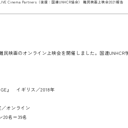
IVE Cinema Partners（後援：国連UNHCR協会） 難民映画上映会2021報告
難民映画のオンライン上映会を開催しました。国連UNHCR
UGE』 イギリス／2018年
教室／オンライン
20名＝39名