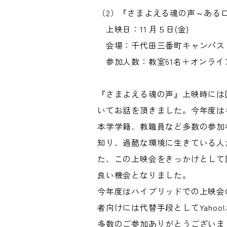
（2）『さまよえる魂の声～あるロ
上映日：11 月５日(金)
会場：千代田三番町キャンパス 1
参加人数：教室61名＋オンライン5
『さまよえる魂の声』上映時には
いてお話を頂きました。今年度は
本学学籍、教職員など多数の参加
知り、過酷な環境に生きている人
た、この上映会をきっかけとして
良い機会となりました。
今年度はハイブリッドでの上映会
者向けには代替手段としてYaho
多数のご参加ありがとうございま