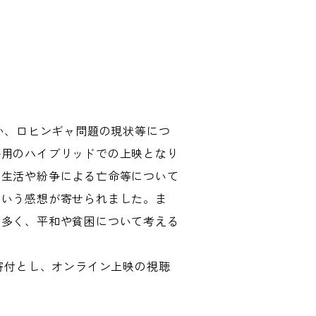
か、ロヒンギャ問題の現状等につ
併用のハイブリッドでの上映となり
の生活や紛争による亡命等について
という感想が寄せられました。ま
も多く、平和や貧困について考える
寄付とし、オンライン上映の視聴