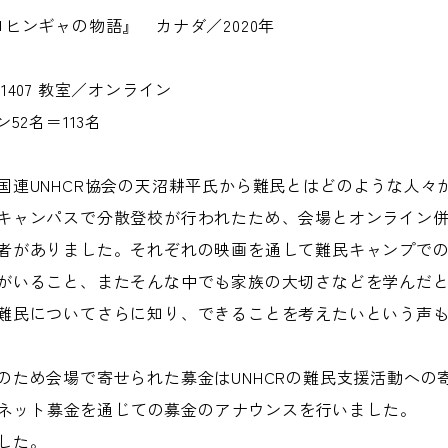
ヒンギャの物語』 カナダ／2020年
407 教室／オンライン
2名＝113名
国連UNHCR協会の天沼耕平氏から難民とはどのような人々
キャンパスで分散登校が行われたため、会場とオンライン
者がありました。それぞれの映画を通して難民キャンプで
がいること、またそんな中でも家族の大切さなどを学んだ
難民についてさらに知り、できることを考えたいという声
のため会場で寄せられた募金はUNHCRの難民支援活動への
o!ネット募金を通じての募金のアナウンスを行いました。
した。