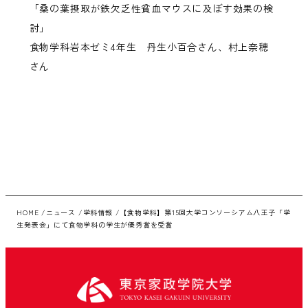
「桑の葉摂取が鉄欠乏性貧血マウスに及ぼす効果の検
討」
食物学科岩本ゼミ4年生 丹生小百合さん、村上奈穂
さん
HOME
ニュース
学科情報
【食物学科】第15回大学コンソーシアム八王子「学
生発表会」にて食物学科の学生が優秀賞を受賞