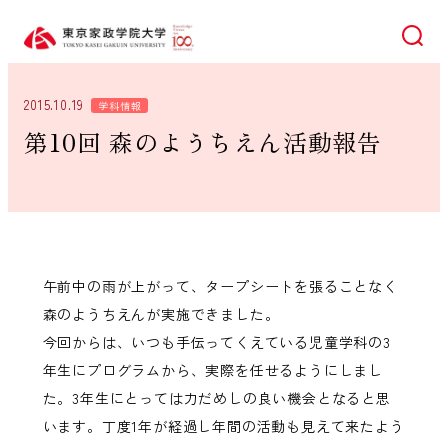
検索
2015.10.19
学科情報
第10回 森のようちえん活動報告
午前中の雨が上がって、タープシートを張ることなく
森のようちえんが実施できました。
今回からは、いつも手伝ってくえている児童学科の3
年生にプログラムから、実際を任せるようにしまし
た。3年生にとっては力だめしの良い機会となると思
います。丁度1年が経過し年間の活動も見えて来たよう