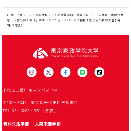
HOME
ニュース
学科情報
【人間栄養学科】栄養プロデュース実習：農林水産
省「うちの郷土料理」学生レシピがクックパッドに掲載！②ばらの花の太巻き寿
司(千葉県)
千代田三番町キャンパス
MAP
〒102‐8341 東京都千代田区三番町22
TEL 03‐3262‐2251（代表）
現代生活学部
人間栄養学部