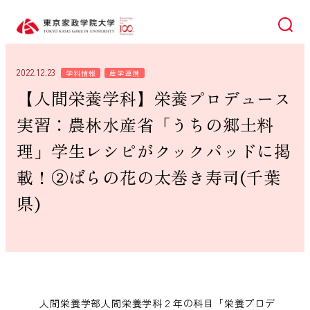
検索
2022.12.23
学科情報
産学連携
【人間栄養学科】栄養プロデュース
実習：農林水産省「うちの郷土料
理」学生レシピがクックパッドに掲
載！②ばらの花の太巻き寿司(千葉
県)
人間栄養学部人間栄養学科２年の科目「栄養プロデ