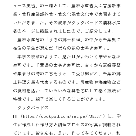
ュース実習」の一環として、農林水産省大臣官房新事
業・食品産業部外食・食文化課食文化室で実習させて
いただきました。その成果がクックパッドの農林水産
省のページに掲載されましたので、ご紹介します。
農林水産省の「うちの郷土料理」の中から千葉県に
在住の学生が選んだ「ばらの花の太巻き寿司」。
本学の校章のように、見た目がかわいく華やかなお
寿司です。千葉県の太巻き寿司は、古くから冠婚葬祭
や集まりの時のごちそうとして受け継がれ、千葉の郷
土料理を最も代表するものです。農産物や海産物など
の食材を活かしていろいろな具を芯にして巻く技法が
特徴です。親子で楽しく作ることができます。
クックパッドの
HP（https://cookpad.com/recipe/7355371）に、学
生が作成した作り方と調理プロセスの写真が掲載され
ています。皆さんも、是非、作ってみてください。和