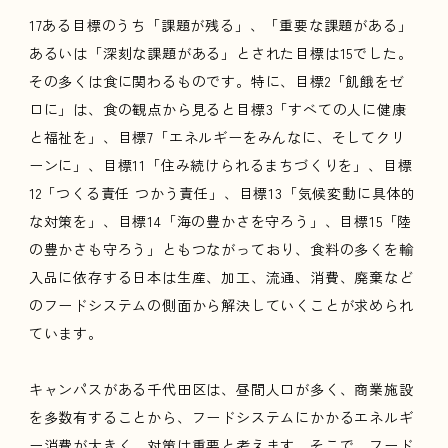
17ある目標のうち「課題が残る」、「重要な課題がある」
あるいは「深刻な課題がある」とされた目標は15でした。
その多くは食に関わるものです。特に、目標2「飢餓をゼ
ロに」は、食の観点から見ると目標3「すべての人に健康
と福祉を」、目標7「エネルギーをみんなに、そしてクリ
ーンに」、目標11「住み続けられるまちづくりを」、目標
12「つくる責任 つかう責任」、目標13「気候変動に具体的
な対策を」、目標14「海の豊かさを守ろう」、目標15「陸
の豊かさも守ろう」ともつながっており、食料の多くを輸
入品に依存する日本は生産、加工、流通、消費、廃棄など
のフードシステムの側面から解決していくことが求められ
ています。
キャンパスがある千代田区は、昼間人口が多く、商業施設
を多数有することから、フードシステムにかかるエネルギ
ー消費が大きく、対策は重要と考えます。そこで、フード