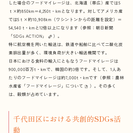
した場合のフードマイレージは、北海道（帯広）産では5
ｔ×約850km＝4,250t・kmとなります。対してアメリカ産
では5ｔ×約10,908km（ワシントンからの距離を設定）＝
54,540 t・kmと12倍以上になります（参照：朝日新聞
「SDGs ACTION」
）。
特に航空機を用いた輸送は、鉄道や船舶に比べて二酸化炭
素排出量が多く、環境負荷が大きい輸送機関です。
日本における食料の輸入にともなうフードマイレージは
900,000百万t・kmで、韓国の約3倍です。そして、1人あ
たりのフードマイレージは約7,000t・kmです（参照：
農林
水産省「フードマイレージ」について
）。その多く
は、穀類が占めています。
千代田区における共創的SDGs活
動