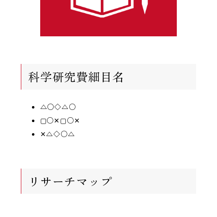
科学研究費細目名
△○◇△○
▢○✕▢○✕
✕△◇○△
リサーチマップ