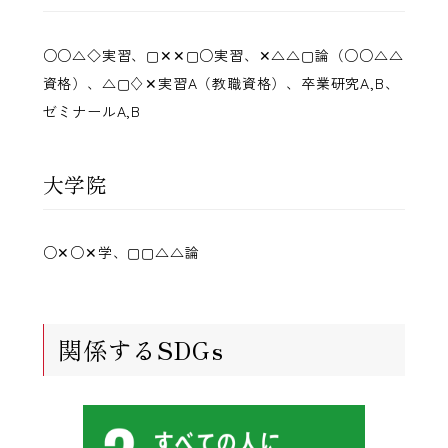
○○△◇実習、▢✕✕▢○実習、✕△△▢論（○○△△
資格）、△▢♢✕実習A（教職資格）、卒業研究A,B、
ゼミナールA,B
大学院
○✕○✕学、▢▢△△論
関係するSDGs