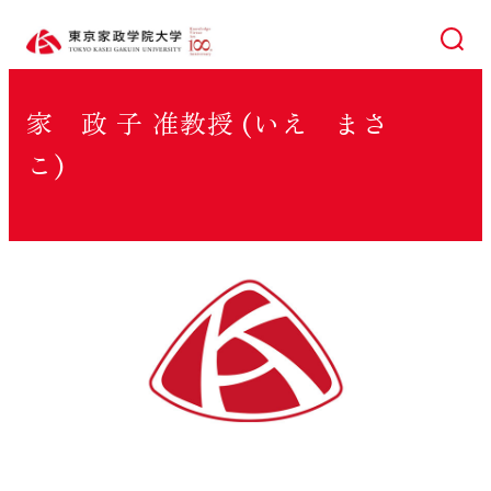
検索
家 政 子 准教授 (いえ まさ
こ)