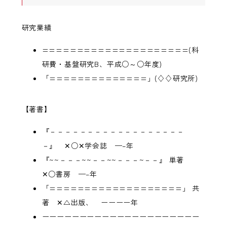
研究業績
=====================(科
研費・基盤研究B、平成○～○年度)
「==============」(♢♢研究所)
【著書】
『－－－－－－－－－－－－－－－－－－
－』 ✕○✕学会誌 —–年
『~~－－－~~－－~~－－－~－－』 単著
✕○書房 —–年
「===================」 共
著 ✕△出版、 ーーーー年
ーーーーーーーーーーーーーーーーーーーーー