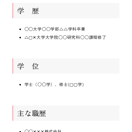
学 歴
○○大学○○学部△△学科卒業
△▢✕大学大学院○○研究科○○課程修了
学 位
学士（○○学）、修士(▢▢学)
主な職歴
○○✕✕✕株式会社