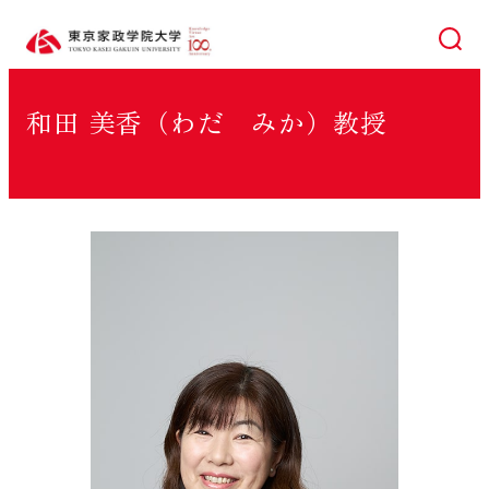
検索
和田 美香（わだ みか）教授