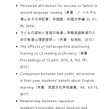
Perceived attribution for success or failure in
second language reading（単著 ノ-トルダム
清心女子大学紀要，外国語・外国文学編 33, 81-
95, 2009）
子どもの認知と言語の発達―早期英語教育のた
めの発達心理言語学―（共著 松柏社，2010）
The effects of metacognitive monitoring
training on L2 reading proficiency（単著
Proceedings of CLaSIC 2010, 4, 783-791,
2010）
Comparison between two public universities
in first-year students’ beliefs about English
learning（共著 言語文化学会論集，48，63-73,
2017）
Relationship between Japanese
students’knowledge about smoking and