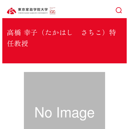
検索
高橋 幸子（たかはし さちこ）特
任教授