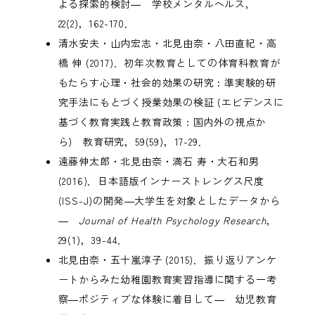
よる探索的検討― 学校メンタルヘルス，
22(2)，162-170．
清水安夫・山内宏志・北見由奈・八田直紀・高
橋 伸 (2017)．初年次教育としての体育科教育が
もたらす心理・社会的効果の研究 : 準実験的研
究手法にもとづく授業効果の検証 (エビデンスに
基づく教育実践と教育政策 : 国内外の視点か
ら) 教育研究，59(59)，17-29．
遠藤伸太郎・北見由奈・満石 寿・大石和男
(2016)．日本語版インナーストレングス尺度
(ISS-J)の開発―大学生を対象としたデータから
―
Journal of Health Psychology Research
，
29(1)，39-44．
北見由奈・五十嵐淳子 (2015)．振り返りアンケ
ートからみた幼稚園教育実習指導に関する一考
察―ポジティブな体験に着目して― 幼児教育