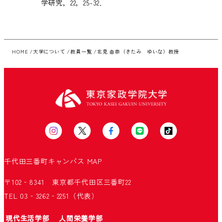
学研究，22，25-32．
HOME
大学について
教員一覧
北見 由奈（きたみ ゆいな）教授
千代田三番町キャンパス
MAP
〒102‐8341 東京都千代田区三番町22
TEL 03‐3262‐2251（代表）
現代生活学部
人間栄養学部