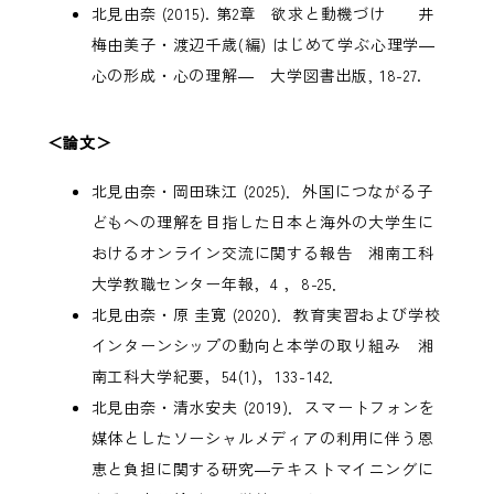
北見由奈 (2015). 第2章 欲求と動機づけ 井
梅由美子・渡辺千歳(編) はじめて学ぶ心理学―
心の形成・心の理解― 大学図書出版, 18-27.
＜論文＞
北見由奈・岡田珠江 (2025)．外国につながる子
どもへの理解を目指した日本と海外の大学生に
おけるオンライン交流に関する報告 湘南工科
大学教職センター年報，4 ，8-25．
北見由奈・原 圭寛 (2020)．教育実習および学校
インターンシップの動向と本学の取り組み 湘
南工科大学紀要，54(1)，133-142．
北見由奈・清水安夫 (2019)．スマートフォンを
媒体としたソーシャルメディアの利用に伴う恩
恵と負担に関する研究―テキストマイニングに