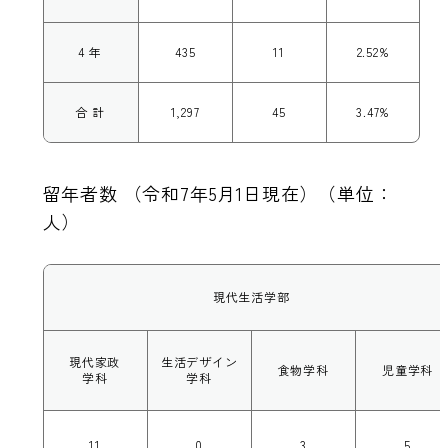
4 年
435
11
2.52%
合 計
1,297
45
3.47%
留年者数 （令和7年5月1日現在）（単位：
人）
現代生活学部
現代家政
生活デザイン
食物学科
児童学科
学科
学科
11
0
3
5