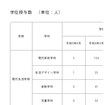
学位授与数 （単位：人）
学位
学部
学科
令和5年9月
令和6年3月
現代家政学科
2
134
生活デザイン学科
1
33
現代生活学部
食物学科
0
47
児童学科
0
53