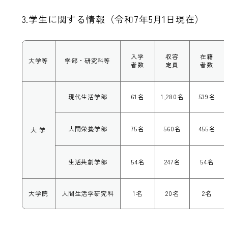
3.学生に関する情報（令和7年5月1日現在）
入学
収容
在籍
大学等
学部・研究科等
者数
定員
者数
現代生活学部
61名
1,280名
539名
人間栄養学部
75名
560名
455名
大 学
生活共創学部
54名
247名
54名
大学院
人間生活学研究科
1名
20名
2名