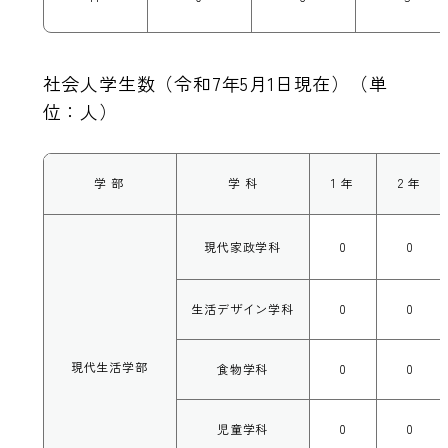
社会人学生数（令和7年5月1日現在）（単
位：人）
学 部
学 科
1 年
2 年
現代家政学科
0
0
生活デザイン学科
0
0
現代生活学部
食物学科
0
0
児童学科
0
0