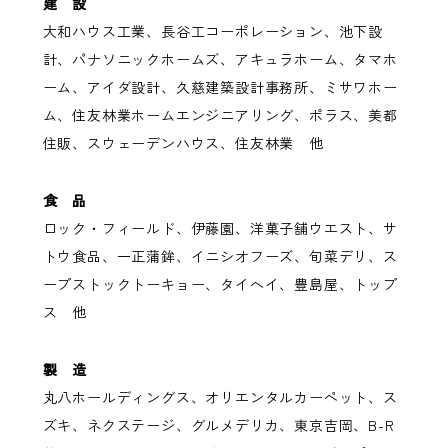
建 設
大和ハウス工業、長谷工コーポレーション、池下設
計、パナソニックホームズ、アキュラホーム、タマホ
ーム、アイダ設計、久慈建築設計事務所、ミサワホー
ム、住友林業ホームエンジニアリング、ポラス、美都
住販、スウェーデンハウス、住友林業 他
食 品
ロック・フィールド、伊藤園、洋菓子舗ウエスト、サ
トウ食品、一正蒲鉾、イニシオフーズ、旬菜デリ、ス
ープストックトーキョー、タイヘイ、豊島屋、トップ
ス 他
製 造
丸八ホールディングス、オリエンタルカーペット、ス
ズキ、ネクステージ、グルメデリカ、東京吉岡、B-R