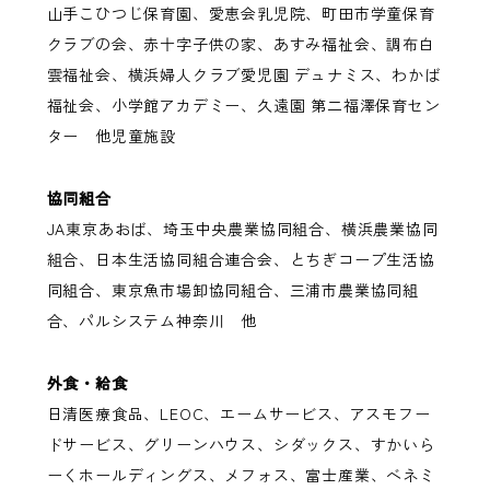
山手こひつじ保育園、愛恵会乳児院、町田市学童保育
クラブの会、赤十字子供の家、あすみ福祉会、調布白
雲福祉会、横浜婦人クラブ愛児園 デュナミス、わかば
福祉会、小学館アカデミー、久遠園 第二福澤保育セン
ター 他児童施設
協同組合
JA東京あおば、埼玉中央農業協同組合、横浜農業協同
組合、日本生活協同組合連合会、とちぎコープ生活協
同組合、東京魚市場卸協同組合、三浦市農業協同組
合、パルシステム神奈川 他
外食・給食
日清医療食品、LEOC、エームサービス、アスモフー
ドサービス、グリーンハウス、シダックス、すかいら
ーくホールディングス、メフォス、富士産業、ベネミ