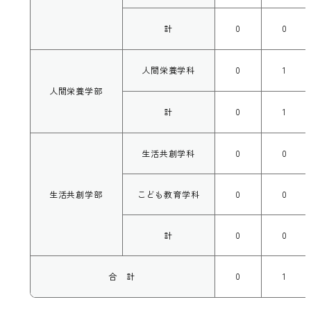
計
0
0
人間栄養学科
0
1
人間栄養学部
計
0
1
生活共創学科
0
0
生活共創学部
こども教育学科
0
0
計
0
0
合 計
0
1