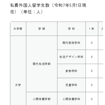
私費外国人留学生数（令和7年5月1日現
在）（単位：人）
大学等
学 部
学 科
1 年
2
現代家政学科
0
生活デザイン学科
0
現代生活学部
食物学科
0
大学
児童学科
0
人間栄養学部
人間栄養学科
0