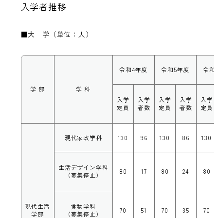
入学者推移
■大 学（単位：人）
令和4年度
令和5年度
令和
学 部
学 科
入学
入学
入学
入学
入学
定員
者数
定員
者数
定員
現代家政学科
130
96
130
86
130
生活デザイン学科
80
17
80
24
80
（募集停止）
現代生活
食物学科
70
51
70
35
70
学部
（募集停止）