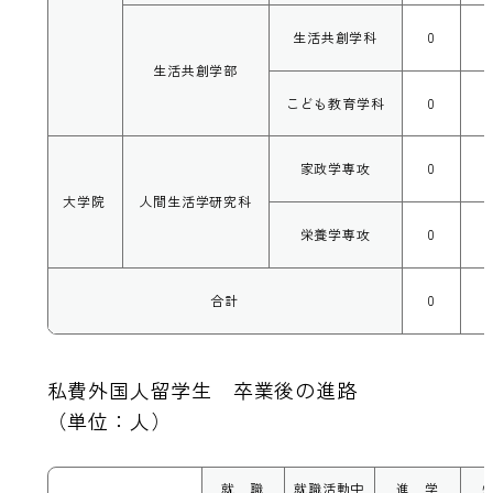
生活共創学科
0
生活共創学部
こども教育学科
0
家政学専攻
0
大学院
人間生活学研究科
栄養学専攻
0
合計
0
私費外国人留学生 卒業後の進路
（単位：人）
就 職
就職活動中
進 学