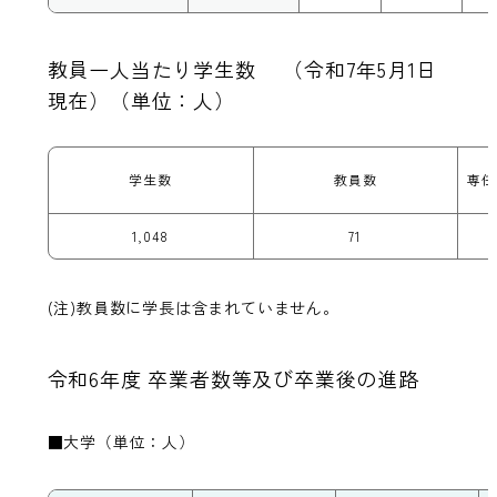
教員一人当たり学生数 （令和7年5月1日
現在）（単位：人）
学生数
教員数
専任
1,048
71
(注)教員数に学長は含まれていません。
令和6年度 卒業者数等及び卒業後の進路
■大学（単位：人）