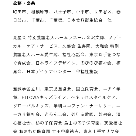
公務・公共
町田市、相模原市、八王子市、小平市、世田谷区、春
日部市、千葉市、千葉県、日本食品衛生協会 他
湖星会 特別養護老人ホームラスール金沢文庫、メディ
カル・ケア・サービス、久盛会 生寿園、大和会 特別
養護老人ホーム愛生苑、福祉心話会、東京都手をつな
ぐ育成会、日本ライフデザイン、のびのび福祉会、福
鳳会、日本デイケアセンター 他福祉施設
至誠学舎立川、東京児童協会、国立保育会、ニチイ学
館、HITOWAキッズライフ、ベネッセスタイルケア、
グローバルキッズ、学研ココファン・ナーサリー、ユ
ーカリ福祉会、どろんこ会、砂町友愛園、妙泉会、清
心福祉会、杉の子保育会 烏山杉の子保育園、友愛福祉
会 おおわだ保育園 世田谷豪徳寺、東京山手マリヤ会