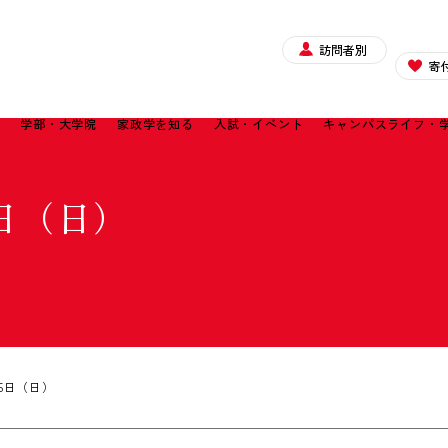
訪問者別
寄
て
学部・大学院
家政学を知る
入試・イベント
キャンパスライフ・
日（日）
5日（日）