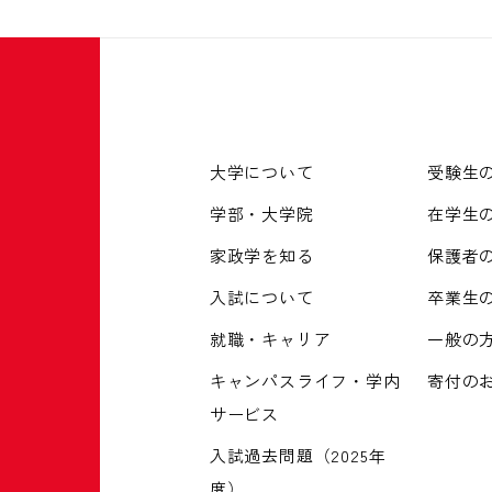
大学について
受験生
学部・大学院
在学生
家政学を知る
保護者
入試について
卒業生
就職・キャリア
一般の
キャンパスライフ・学内
寄付の
サービス
入試過去問題（2025年
度）