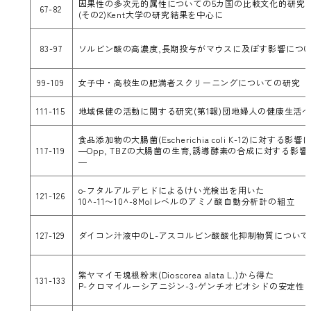
因果性の多次元的属性についての5カ国の比較文化的研究
67-82
(その2)Kent大学の研究結果を中心に
83-97
ソルビン酸の高濃度,長期投与がマウスに及ぼす影響につ
99-109
女子中・高校生の肥満者スクリーニングについての研究
111-115
地域保健の活動に関する研究(第1報)団地婦人の健康生活
食品添加物の大腸菌(Escherichia coli K-12)に対する影
117-119
―Opp, TBZの大腸菌の生育,誘導酵素の合成に対する影
―
o-フタルアルデヒドによるけい光検出を用いた
121-126
10^-11〜10^-8Molレベルのアミノ酸自動分析計の組立
127-129
ダイコン汁液中のL-アスコルビン酸酸化抑制物質について
紫ヤマイモ塊根粉末(Dioscorea alata L.)から得た
131-133
P-クロマイルーシアニジン-3-ゲンチオビオシドの安定性