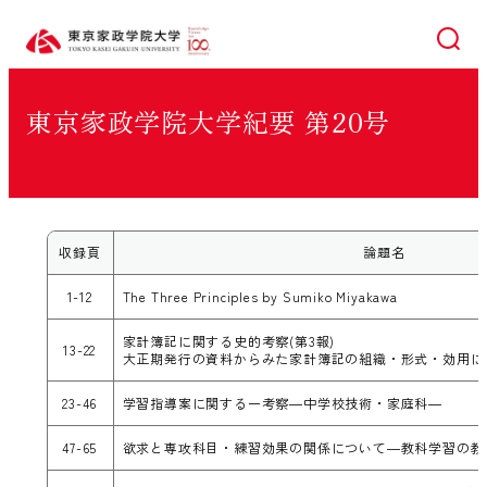
検索
東京家政学院大学紀要 第20号
収録頁
論題名
1-12
The Three Principles by Sumiko Miyakawa
家計簿記に関する史的考察(第3報)
13-22
大正期発行の資料からみた家計簿記の組織・形式・効用に
23-46
学習指導案に関する一考察―中学校技術・家庭科―
47-65
欲求と専攻科目・練習効果の関係について―教科学習の教育