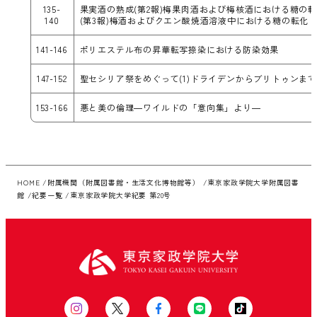
135-
果実酒の熟成(第2報)梅果肉酒および梅核酒における糖の
140
(第3報)梅酒およびクエン酸焼酒溶液中における糖の転化
141-146
ポリエステル布の昇華転写捺染における防染効果
147-152
聖セシリア祭をめぐって(1)ドライデンからブリトゥンま
153-166
悪と美の倫理―ワイルドの「意向集」より―
HOME
附属機関（附属図書館・生活文化博物館等）
東京家政学院大学附属図書
館
紀要一覧
東京家政学院大学紀要 第20号