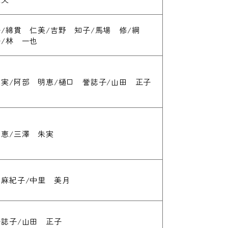
/綿貫 仁美/吉野 知子/馬場 修/綱
/林 一也
実/阿部 明恵/樋口 誉誌子/山田 正子
恵/三澤 朱実
 麻紀子/中里 美月
誌子/山田 正子