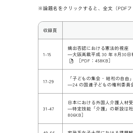
※論題名をクリックすると、全文（PDF
収録頁
嫡出否認における憲法的視座
1-15
―大阪高裁平成 30 年 8月30日
［PDF：458KB］
「子どもの集会 ･ 結社の自
17-29
―24 の国連子どもの権利委員会 Ge
日本における外国人介護人材
31-47
―特定技能「介護」の新設は
806KB］
49-66
家政系女子大学における課題解