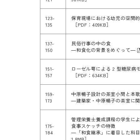
123-
保育現場における幼児の空間
135
［PDF：409KB］
137-
民俗行事の中の食
150
―和食化の背景をめぐって―
151-
ローゼル萼による 2 型糖尿
157
［PDF：634KB］
159-
中原暢子設計の茶室小間と本
173
―建築家・中原暢子の茶室に関す
管理栄養士養成課程の学生に
175-
食事スケッチの特徴
184
―「和食継承」に着目した科
1.8MB］