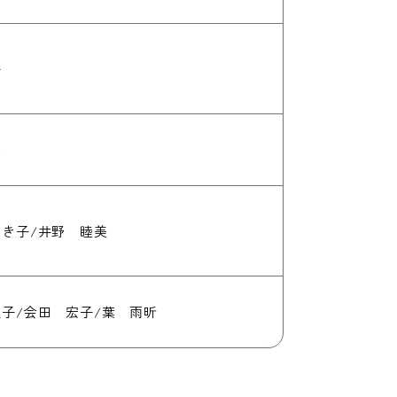
子
学
き子/井野 睦美
子/会田 宏子/葉 雨昕