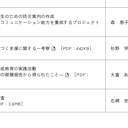
学生のための防災案内の作成
語コミュニケーション能力を養成するプロジェクト
森 朋
基づく支援に関する一考察
［PDF：442KB］
杉野 
養成教育の実践活動
菜の御膳販売から得られたこと―
［PDF：
大富 あ
調査
石綱 史
DF：3.6MB］