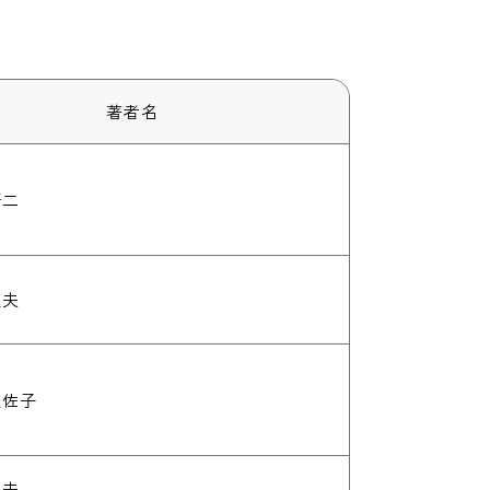
著者名
研二
史夫
美佐子
久夫