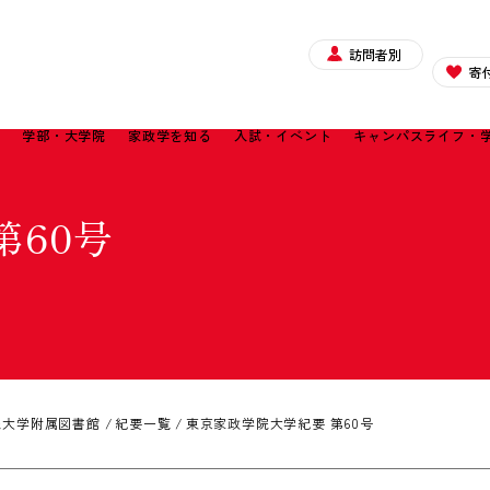
訪問者別
寄
て
学部・大学院
家政学を知る
入試・イベント
キャンパスライフ・
第60号
院大学附属図書館
紀要一覧
東京家政学院大学紀要 第60号