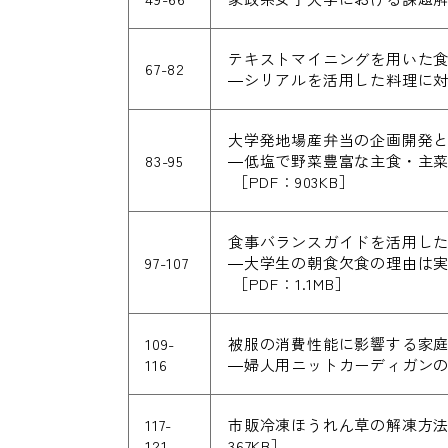
テキストマイニングを用いた
67-82
―シリアルを活用した料理に
大学発地場産弁当の企画開発と
83-95
―低塩で野菜豊富な主食・主菜・
［PDF：903KB］
食事バランスガイドを活用し
97-107
―大学生の朝食欠食の理由は
［PDF：1.1MB］
109-
被服の消費性能に影響する家
116
―婦人用ニットカーディガン
117-
市販冷凍ほうれん草の解凍方
121
367KB］