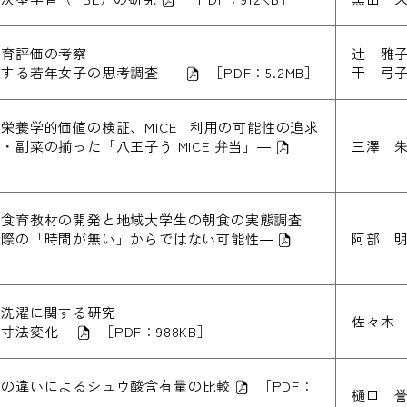
食育評価の考察
辻 雅子
対する若年女子の思考調査―
［PDF：5.2MB］
干 弓子
栄養学的価値の検証、MICE 利用の可能性の追求
副菜の揃った「八王子う MICE 弁当」―
三澤 朱
た食育教材の開発と地域大学生の朝食の実態調査
実際の「時間が無い」からではない可能性―
阿部 明
庭洗濯に関する研究
佐々木
の寸法変化―
［PDF：988KB］
法の違いによるシュウ酸含有量の比較
［PDF：
樋口 誉