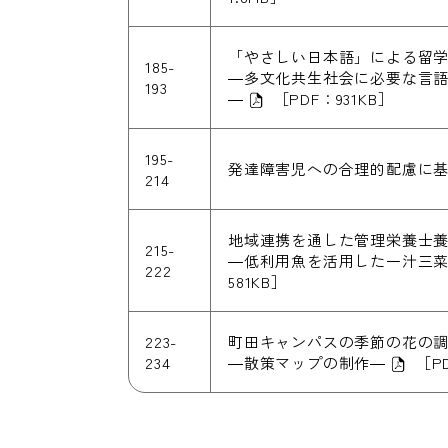
「やさしい日本語」による留
185-
―多文化共生社会に必要な言
193
―
［PDF：931KB］
195-
発達障害児への合理的配慮に
214
地域連携を通した管理栄養士
215-
―低利用魚を活用した一汁三
222
581KB］
223-
町田キャンパスの季節の花の
234
―散策マップの制作―
［P