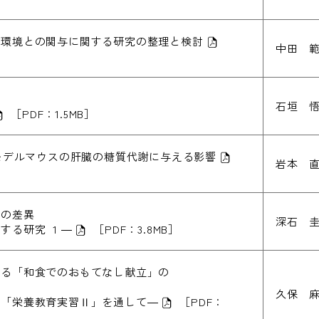
的環境との関与に関する研究の整理と検討
中田 
石垣 
［PDF：1.5MB］
病モデルマウスの肝臓の糖質代謝に与える影響
岩本 
歌の差異
深石 
る研究 1 ―
［PDF：3.8MB］
よる「和食でのおもてなし献立」の
久保 麻
目「栄養教育実習Ⅱ」を通して―
［PDF：