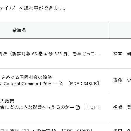
ファイル）を読む事ができます。
論題名
判決（訴訟月報 65 巻 4 号 623 頁）をめぐって―
松本 
由」をめぐる国際社会の論議
齋藤 
neral Comment から―
［PDF：348KB］
受入政策
社会にどのような影響を与えるのか―
［PDF：
福嶋 
決型学習（PBL）の研究
［PDF：912KB］
黒田 