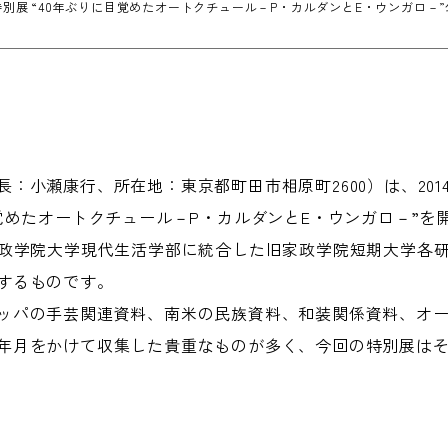
別展 “40年ぶりに目覚めたオートクチュール－P・カルダンとE・ウンガロ－”
小瀬康行、所在地：東京都町田市相原町2600）は、2014年11
覚めたオートクチュール－P・カルダンとE・ウンガロ－”を
家政学院大学現代生活学部に統合した旧家政学院短期大学各
するものです。
ッパの手芸関連資料、南米の民族資料、和装関係資料、オ
年月をかけて収集した貴重なものが多く、今回の特別展はそ