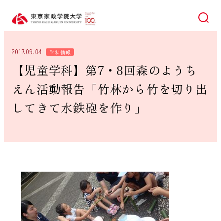
検索
2017.09.04
学科情報
【児童学科】第7・8回森のようち
えん活動報告「竹林から竹を切り出
してきて水鉄砲を作り」