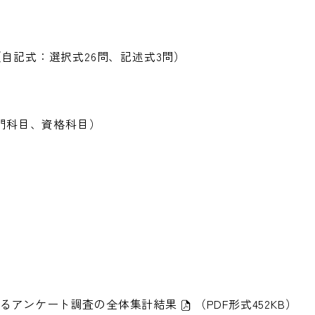
自記式：選択式26問、記述式3問）
専門科目、資格科目）
関するアンケート調査の全体集計結果
（PDF形式452KB）