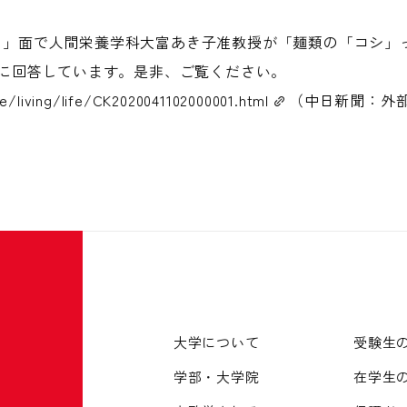
暮らし」面で人間栄養学科大富あき子准教授が「麺類の「コシ
に回答しています。是非、ご覧ください。
le/living/life/CK2020041102000001.html
（中日新聞：外
大学について
受験生
学部・大学院
在学生