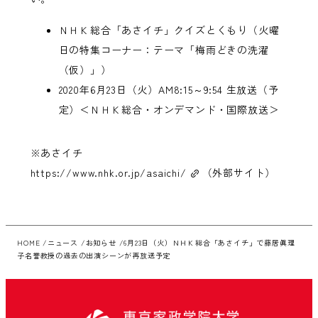
ＮＨＫ総合「あさイチ」クイズとくもり（火曜
日の特集コーナー：テーマ「梅雨どきの洗濯
（仮）」）
2020年6月23日（火）AM8:15～9:54 生放送（予
定）＜ＮＨＫ総合・オンデマンド・国際放送＞
※あさイチ
https://www.nhk.or.jp/asaichi/
（外部サイト）
HOME
ニュース
お知らせ
6月23日（火）ＮＨＫ総合「あさイチ」で藤居眞理
子名誉教授の過去の出演シーンが再放送予定