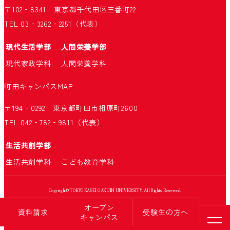
〒102‐8341 東京都千代田区三番町22
TEL 03‐3262‐2251（代表）
現代生活学部
人間栄養学部
現代家政学科
人間栄養学科
町田キャンパス
MAP
〒194‐0292 東京都町田市相原町2600
TEL 042‐782‐9811（代表）
生活共創学部
生活共創学科
こども教育学科
Copyright© TOKYO KASEI GAKUIN UNIVERSITY. All Rights Reserved.
オープン
資料請求
受験生の方へ
キャンパス
メニ