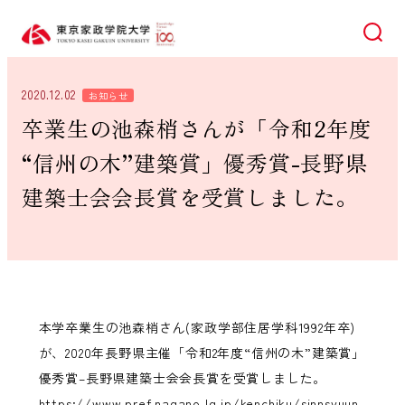
検索
2020.12.02
お知らせ
卒業生の池森梢さんが「令和2年度
“信州の木”建築賞」優秀賞-長野県
建築士会会長賞を受賞しました。
本学卒業生の池森梢さん(家政学部住居学科1992年卒)
が、2020
年長野県主催「令和
2
年度“信州の木”
建築賞」
優秀賞
–
長野県建築士会会長賞を受賞しました。
https://www.pref.nagano.lg.jp/kenchiku/sinnsyuun