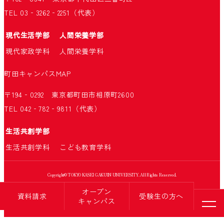
TEL 03‐3262‐2251（代表）
現代生活学部
人間栄養学部
現代家政学科
人間栄養学科
町田キャンパス
MAP
〒194‐0292 東京都町田市相原町2600
TEL 042‐782‐9811（代表）
生活共創学部
生活共創学科
こども教育学科
Copyright© TOKYO KASEI GAKUIN UNIVERSITY. All Rights Reserved.
オープン
資料請求
受験生の方へ
キャンパス
メニ