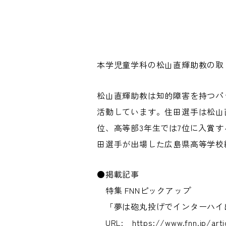
本学児童学科の松山直輝助教の取
松山直輝助教は知的障害を持つパ
活動しています。住田選手は松山
位、高等部3年生では7位に入賞
田選手が出場した広島県高等学校
●掲載記事
特集 FNNピックアップ
「夢は砲丸投げでインターハイ出
URL:
https://www.fnn.jp/arti