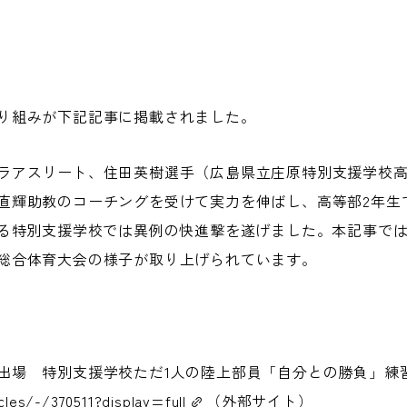
り組みが下記記事に掲載されました。
ラアスリート、住田英樹選手（広島県立庄原特別支援学校高
直輝助教のコーチングを受けて実力を伸ばし、高等部2年生
する特別支援学校では異例の快進撃を遂げました。本記事で
総合体育大会の様子が取り上げられています。
場 特別支援学校ただ1人の陸上部員「自分との勝負」練
cles/-/370511?display=full
（外部サイト）