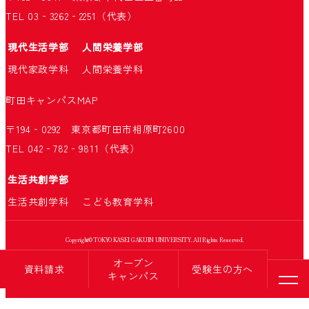
TEL 03‐3262‐2251（代表）
現代生活学部
人間栄養学部
現代家政学科
人間栄養学科
町田キャンパス
MAP
〒194‐0292 東京都町田市相原町2600
TEL 042‐782‐9811（代表）
生活共創学部
生活共創学科
こども教育学科
Copyright© TOKYO KASEI GAKUIN UNIVERSITY. All Rights Reserved.
オープン
資料請求
受験生の方へ
キャンパス
メニ