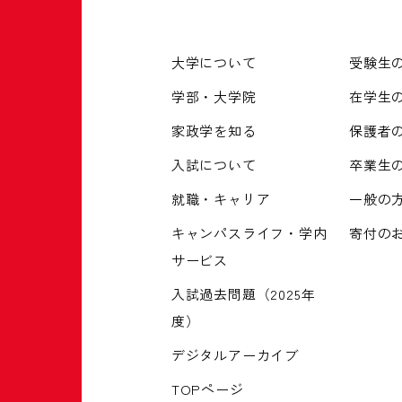
大学について
受験生
学部・大学院
在学生
家政学を知る
保護者
入試について
卒業生
就職・キャリア
一般の
キャンパスライフ・学内
寄付の
サービス
入試過去問題（2025年
度）
デジタルアーカイブ
TOPページ