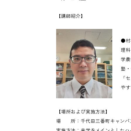
【講師紹介】
●村
理科
学農
塾・
「セ
やす
【場所および実施方法】
場 所：千代田三番町キャンパス
実施方法：来学をメインとしたハ