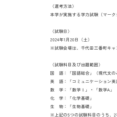
〈選考方法〉
本学が実施する学力試験（マーク
〈試験日〉
2024年1月20日（土）
※試験会場は、千代田三番町キャ
〈試験科目及び出題範囲〉
国 語：「国語総合」（現代文の
英 語：「コミュニケーション英
数 学：「数学Ⅰ」・「数学A」
化 学：「化学基礎」
生 物：「生物基礎」
※上記の5つの試験科目のうち、