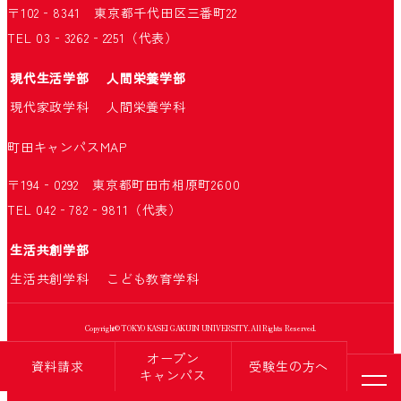
〒102‐8341 東京都千代田区三番町22
TEL 03‐3262‐2251（代表）
現代生活学部
人間栄養学部
現代家政学科
人間栄養学科
町田キャンパス
MAP
〒194‐0292 東京都町田市相原町2600
TEL 042‐782‐9811（代表）
生活共創学部
生活共創学科
こども教育学科
Copyright© TOKYO KASEI GAKUIN UNIVERSITY. All Rights Reserved.
オープン
資料請求
受験生の方へ
キャンパス
メニ