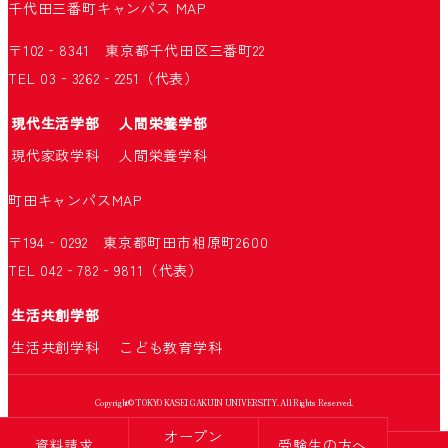
千代田三番町キャンパス
MAP
〒102‐8341 東京都千代田区三番町22
TEL 03‐3262‐2251（代表）
現代生活学部
人間栄養学部
現代家政学科
人間栄養学科
町田キャンパス
MAP
〒194‐0292 東京都町田市相原町2600
TEL 042‐782‐9811（代表）
生活共創学部
生活共創学科
こども教育学科
Copyright© TOKYO KASEI GAKUIN UNIVERSITY. All Rights Reserved.
オープン
資料請求
受験生の方へ