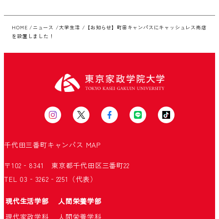
HOME
ニュース
大学生活
【お知らせ】町田キャンパスにキャッシュレス売店
を設置しました！
千代田三番町キャンパス
MAP
〒102‐8341 東京都千代田区三番町22
TEL 03‐3262‐2251（代表）
現代生活学部
人間栄養学部
現代家政学科
人間栄養学科