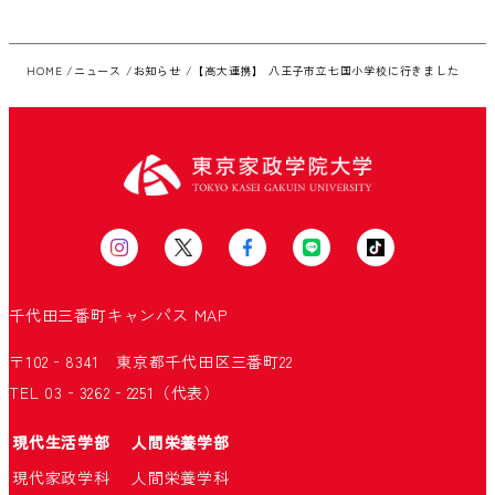
HOME
ニュース
お知らせ
【高大連携】 八王子市立七国小学校に行きました
千代田三番町キャンパス
MAP
〒102‐8341 東京都千代田区三番町22
TEL 03‐3262‐2251（代表）
現代生活学部
人間栄養学部
現代家政学科
人間栄養学科