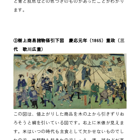
と青と肌色などの色つきのものがあったことがわかり
ます。
③樹上商易諸物価引下図 慶応元年（1865）重政（三
代 歌川広重）
この図は、値上がりした商品を木の上から引きずりお
ろそうと綱を引いている図です。右上に米俵が見えま
す。米はいつの時代も主食として欠かせないものでし
たので、米騒動も起きたのでしょう。酒、紙などが高