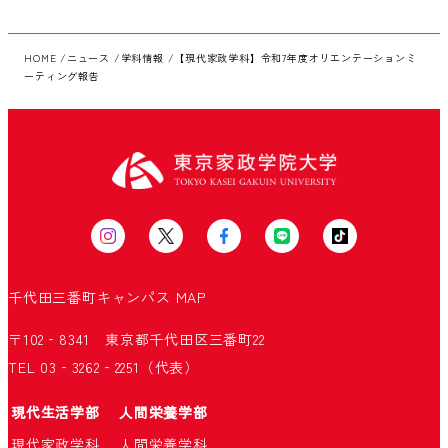
HOME
ニュース
学科情報
【現代家政学科】令和7年度オリエンテーションミ
ーティング報告
千代田三番町キャンパス
MAP
〒102‐8341 東京都千代田区三番町22
TEL 03‐3262‐2251（代表）
現代生活学部
人間栄養学部
現代家政学科
人間栄養学科