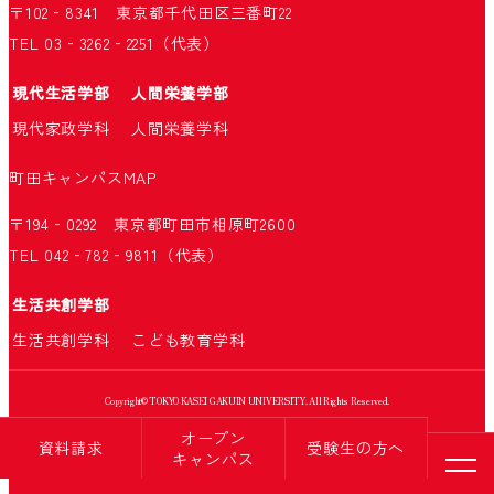
〒102‐8341 東京都千代田区三番町22
TEL 03‐3262‐2251（代表）
現代生活学部
人間栄養学部
現代家政学科
人間栄養学科
町田キャンパス
MAP
〒194‐0292 東京都町田市相原町2600
TEL 042‐782‐9811（代表）
生活共創学部
生活共創学科
こども教育学科
Copyright© TOKYO KASEI GAKUIN UNIVERSITY. All Rights Reserved.
オープン
資料請求
受験生の方へ
キャンパス
メニ