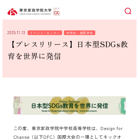
検索
2025.11.13
イベント・セミナー
中学校・高等学校
【プレスリリース】日本型SDGs教
育を世界に発信
この度、東京家政学院中学校高等学校は、Design for
Change（以下DFC）国際大会の一環としてキックオ