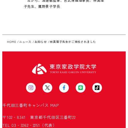
左から、渡邊徹監事、吉武博通理事長、林真理
子先生、鷹野景子学長
HOME
ニュース
お知らせ
林真理子先生がご来校されました
千代田三番町キャンパス
MAP
〒102‐8341 東京都千代田区三番町22
TEL 03‐3262‐2251（代表）