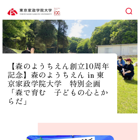
検索
【森のようちえん創立10周年
記念】森のようちえん in 東
京家政学院大学 特別企画
「森で育む 子どもの心とか
らだ」