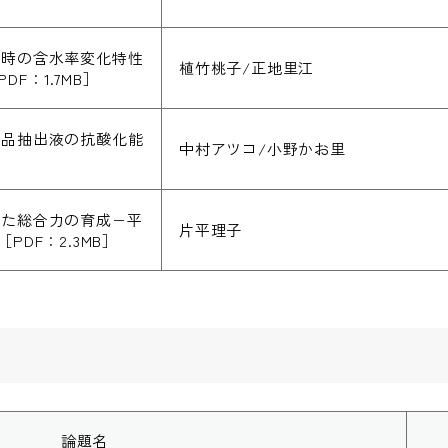
燥時の含水率変化特性
植竹桃子/正地里江
PDF：1.7MB］
食品抽出液の抗酸化能
中村アツコ/小野かお里
した総合力の育成−平
片平理子
［PDF：2.3MB］
論題名