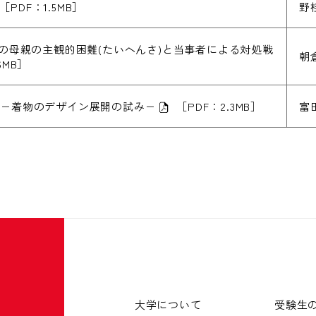
［PDF：1.5MB］
野
児の母親の主観的困難(たいへんさ)と当事者による対処戦
朝
6MB］
開−着物のデザイン展開の試み−
［PDF：2.3MB］
富
大学について
受験生