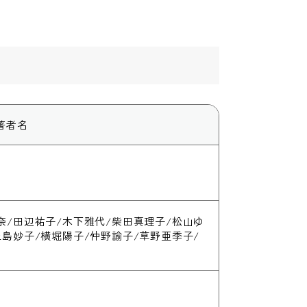
著者名
奈/田辺祐子/木下雅代/柴田真理子/松山ゆ
上島妙子/横堀陽子/仲野諭子/草野亜季子/