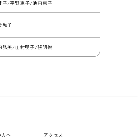
桂子/平野恵子/池田恵子
倉和子
田弘美/山村明子/張明悦
の方へ
アクセス