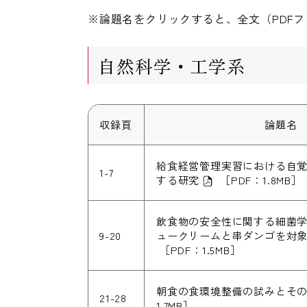
※論題名をクリックすると、全文（PDF
自然科学・工学系
収録頁
論題名
給食経営管理実習における自
1-7
する研究
［PDF：1.8MB］
飲食物の安全性に関する細菌学的
9-20
ュークリームと串ダンゴを対
［PDF：1.5MB］
朝食の食環境整備の試みとそ
21-28
1.7MB］