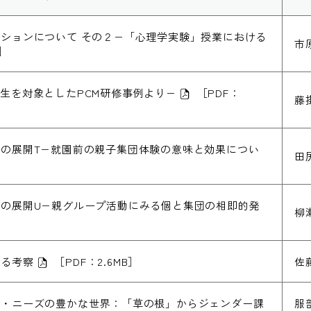
ションについて その２−「心理学実験」授業における
市
］
生を対象としたPCM研修事例より−
［PDF：
藤
の展開T−就園前の親子集団体験の意味と効果につい
田
の展開U−親グループ活動にみる個と集団の相即的発
柳
する考察
［PDF：2.6MB］
佐
ル・ニーズの豊かな世界：「草の根」からジェンダー課
服