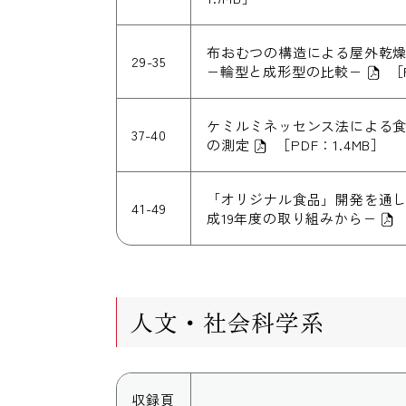
布おむつの構造による屋外乾
29-35
−輪型と成形型の比較−
［
ケミルミネッセンス法による
37-40
の測定
［PDF：1.4MB］
「オリジナル食品」開発を通
41-49
成19年度の取り組みから−
人文・社会科学系
収録頁