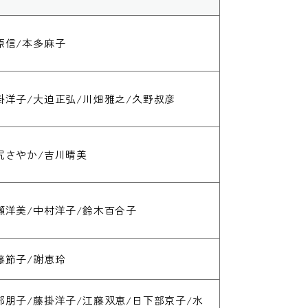
原信/本多麻子
掛洋子/大迫正弘/川畑雅之/久野叔彦
尻さやか/吉川晴美
瀬洋美/中村洋子/鈴木百合子
藤節子/謝恵玲
部朋子/藤掛洋子/江藤双恵/日下部京子/水