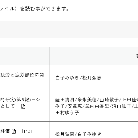
ファイル）を読む事ができます。
覚疲労と疲労部位に関
白子みゆき/松月弘恵
研究(第8報)−シ
薩田清明/糸永美穂/山崎敬子/上田佳
象として−
み子/安達恵/武内由香里/沼山紘子/
田村ゆう子
の評価
［PDF：
松月弘恵/白子みゆき