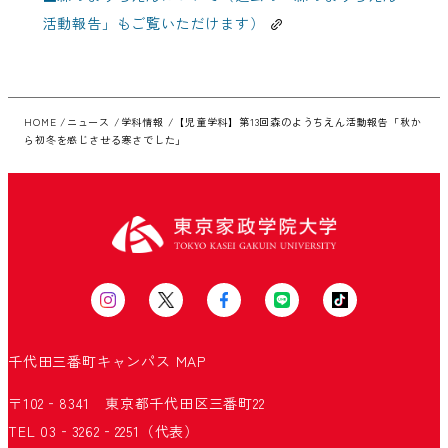
活動報告」もご覧いただけます）
HOME
ニュース
学科情報
【児童学科】第13回森のようちえん活動報告「秋か
ら初冬を感じさせる寒さでした」
千代田三番町キャンパス
MAP
〒102‐8341 東京都千代田区三番町22
TEL 03‐3262‐2251（代表）