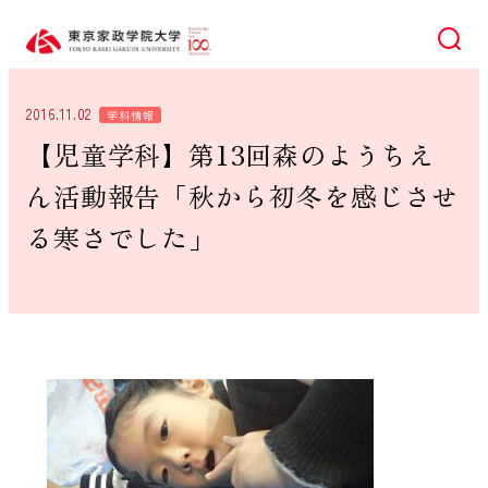
検索
2016.11.02
学科情報
【児童学科】第13回森のようちえ
ん活動報告「秋から初冬を感じさせ
る寒さでした」