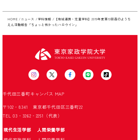
HOME
ニュース
学科情報
【地域連携・児童学科】2019年度第13回森のようち
えん活動報告「ちょっと怖かったハロウイン」
千代田三番町キャンパス
MAP
〒102‐8341 東京都千代田区三番町22
TEL 03‐3262‐2251（代表）
現代生活学部
人間栄養学部
現代家政学科
人間栄養学科