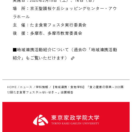
場 所：京王聖蹟桜ケ丘ショッピングセンター・アウ
ラホール
主 催：たま食育フェスタ実行委員会
後 援：多摩市、多摩市教育委員会
■
地域連携活動紹介について（過去の「地域連携活動
紹介」もご覧いただけます）
HOME
ニュース
学科情報
【地域連携・食物学科】「食と健康の祭典～2020第
12回たま食育フェスタinせいせき～」出展報告