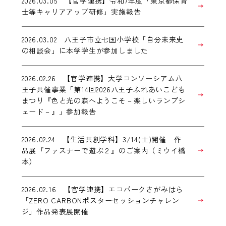
2026.03.05 【官学連携】令和7年度「東京都保育
士等キャリアアップ研修」実施報告
2026.03.02 八王子市立七国小学校「自分未来史
の相談会」に本学学生が参加しました
2026.02.26 【官学連携】大学コンソーシアム八
王子共催事業「第14回2026八王子ふれあいこども
まつり『色と光の森へようこそ－楽しいランプシ
ェード－』」参加報告
2026.02.24 【生活共創学科】3/14(土)開催 作
品展『ファスナーで遊ぶ２』のご案内（ミウイ橋
本）
2026.02.16 【官学連携】エコパークさがみはら
「ZERO CARBONポスターセッションチャレン
ジ」作品発表展開催