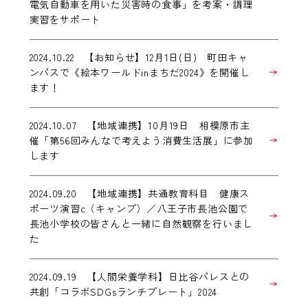
電気自動車を用いた災害時の食事」を考案・調理
実習をサポート
2024.10.22 【お知らせ】12月1日(日) 町田キャ
ンパスで《絵本ワールドinまちだ2024》を開催し
ます！
2024.10.07 【地域連携】10月19日 相模原市主
催「第56回みんなで考えよう消費生活展」に参加
します
2024.09.20 【地域連携】共通教育科目 健康ス
ポーツ演習c（キャンプ）／八王子市長池公園で
長池小学校の皆さんと一緒に自然観察を行いまし
た
2024.09.19 【人間栄養学科】日比谷パレスとの
共創「コラボSDGsランチプレート」2024