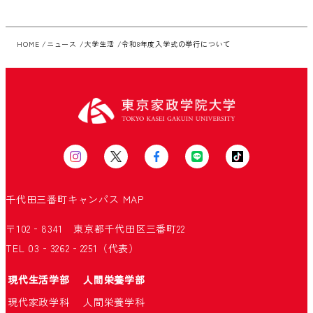
HOME
ニュース
大学生活
令和8年度入学式の挙行について
千代田三番町キャンパス
MAP
〒102‐8341 東京都千代田区三番町22
TEL 03‐3262‐2251（代表）
現代生活学部
人間栄養学部
現代家政学科
人間栄養学科